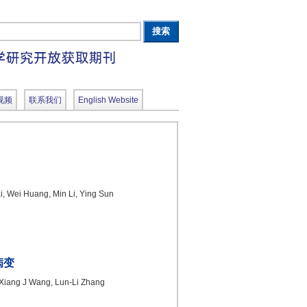
视频
联系我们
English Website
 Wei Huang, Min Li, Ying Sun
病变
Xiang J Wang, Lun-Li Zhang