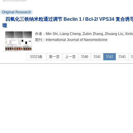
Original Research
四氧化三铁纳米粒通过调节 Beclin 1 / Bcl-2/ VPS34
噬
作者：Min Shi, Liang Cheng, Zubin Zhang, Zhuang Liu, Xinl
期刊：International Journal of Nanomedicine
33523条
第一页
上一页
5540
5541
5542
5543
5