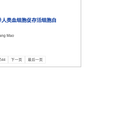
 复合诱导人类血细胞促存活细胞自
iang Mao
544
下一页
最后一页