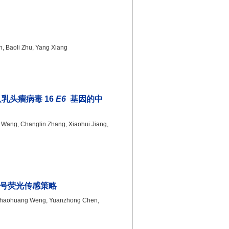
 Baoli Zhu, Yang Xiang
乳头瘤病毒 16
E6
基因的中
Wang, Changlin Zhang, Xiaohui Jiang,
信号荧光传感策略
Shaohuang Weng, Yuanzhong Chen,