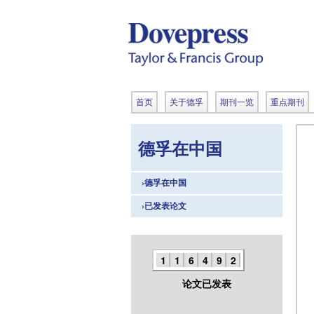
首页
关于德孚
期刊一览
重点期刊
德孚在中国
›德孚在中国
›已发表论文
1
1
6
4
9
2
论文已发表