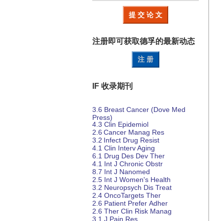
提 交 论 文
注册即可获取德孚的
最新动态
注 册
IF 收录期刊
3.6
Breast Cancer (Dove Med
Press)
4.3
Clin Epidemiol
2.6
Cancer Manag Res
3.2
Infect Drug Resist
4.1
Clin Interv Aging
6.1
Drug Des
Dev Ther
4.1
Int J Chronic Obstr
8.7
Int J Nanomed
2.5
Int J Women's Health
3.2
Neuropsych
Dis
Treat
2.4
OncoTargets Ther
2.6
Patient Prefer
Adher
2.6
Ther Clin Risk Manag
3.1
J Pain Res