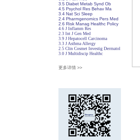
3.5
Diabet
Metab Synd Ob
4.5
Psychol Res
Behav Ma
3.4
Nat Sci Sleep
2.4
Pharmgenomics Pers Med
2.6
Risk Manag Healthc Policy
4.6
J Inflamm Res
2.3
Int J Gen Med
3.9
J Hepatocell Carcinoma
3.3
J Asthma Allergy
2.5
Clin Cosmet Investig Dermatol
3.0
J Multidiscip Healthc
更多详情 >>