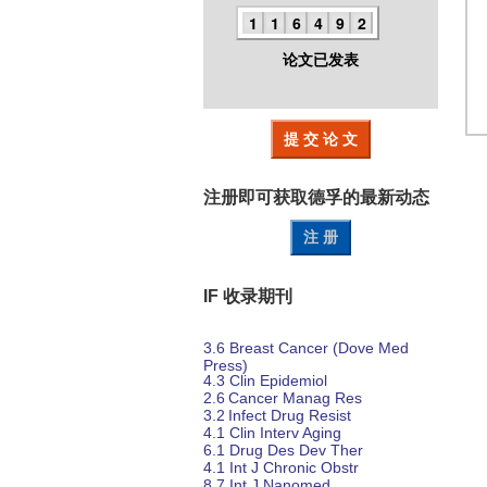
1
1
6
4
9
2
论文已发表
提 交 论 文
注册即可获取德孚的
最新动态
注 册
IF 收录期刊
3.6
Breast Cancer (Dove Med
Press)
4.3
Clin Epidemiol
2.6
Cancer Manag Res
3.2
Infect Drug Resist
4.1
Clin Interv Aging
6.1
Drug Des
Dev Ther
4.1
Int J Chronic Obstr
8.7
Int J Nanomed