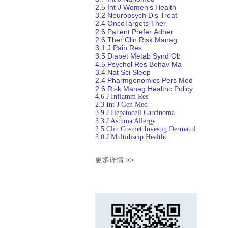
2.5
Int J Women's Health
3.2
Neuropsych
Dis
Treat
2.4
OncoTargets Ther
2.6
Patient Prefer
Adher
2.6
Ther Clin Risk Manag
3.1
J Pain Res
3.5
Diabet
Metab Synd Ob
4.5
Psychol Res
Behav Ma
3.4
Nat Sci Sleep
2.4
Pharmgenomics Pers Med
2.6
Risk Manag Healthc Policy
4.6
J Inflamm Res
2.3
Int J Gen Med
3.9
J Hepatocell Carcinoma
3.3
J Asthma Allergy
2.5
Clin Cosmet Investig Dermatol
3.0
J Multidiscip Healthc
更多详情 >>